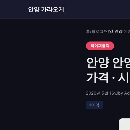
안양 가라오케
홈
/
블로그
/
하이퍼블릭
안양 안
가격 ·
2026년 5월 16일
by Ad
#예약