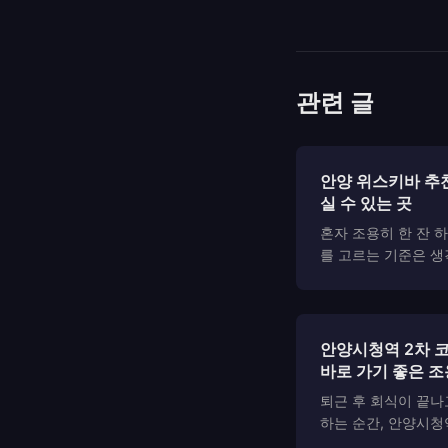
관련 글
안양 위스키바 추
실 수 있는 곳
혼자 조용히 한 잔 
를 고르는 기준은 
시끄럽지 않고, 시선
는 속도가 아니라 
리듬을 맞출 수 있는
술하기 좋은 위스키..
안양시청역 2차 
바로 가기 좋은 조
퇴근 후 회식이 끝나
하는 순간, 안양시
동네도 드뭅니다. 걸