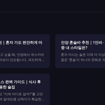
천｜혼자 가도 편안하게 마
안양 혼술바 추천｜1인바 ·
중 내 스타일은?
하고 싶을 때, 안양에서 위스키바
혼자 마시는 술은 이제 더 이상
생각보다 단순합니다. 과도하게
즘은 ‘혼술’이 하나의 문화로 
이 불편하지 않으며, 잔을 비우
하루를 정리하거나, 오롯이 나
머무는 시간을 중심으로 자리의
위한 공간을 찾는 사람들이 늘
 곳. 이번 글에서는 안양에서 혼
에 바로 안양 혼술바가 있습니
.
양시 전역에는 ...
코스 완벽 가이드｜식사 후
용한 술집
고 “이제 어디로 갈까?”를 고민
청역 일대만큼 선택지가 확실한
어서 닿는 범위에 조용한 라운