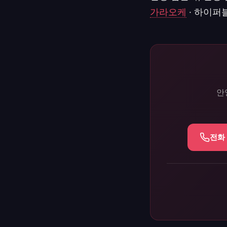
가라오케
· 하이퍼블
안
전화