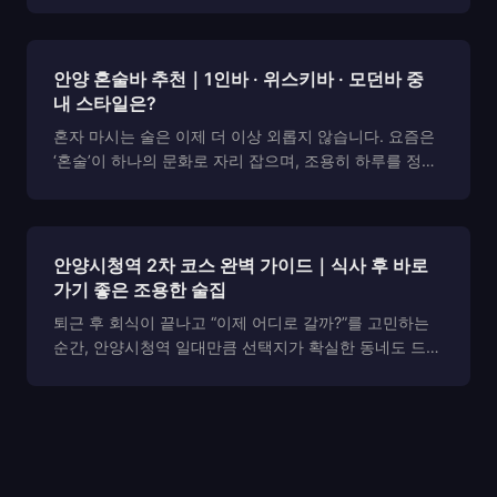
함한 안양 주요 하이퍼블릭 이용 전 참고용 정보를 제공
합니다. 특히 최근 만족도와 후기 평점이 높은 ...
안양 혼술바 추천｜1인바 · 위스키바 · 모던바 중
내 스타일은?
혼자 마시는 술은 이제 더 이상 외롭지 않습니다. 요즘은
‘혼술’이 하나의 문화로 자리 잡으며, 조용히 하루를 정리
하거나, 오롯이 나만의 시간을 보내기 위한 공간을 찾는
사람들이 늘고 있습니다. 그 중심에 바로 안양 혼술바가
있습니다. 안양을 비롯한 안양시 전역에는 ...
안양시청역 2차 코스 완벽 가이드｜식사 후 바로
가기 좋은 조용한 술집
퇴근 후 회식이 끝나고 “이제 어디로 갈까?”를 고민하는
순간, 안양시청역 일대만큼 선택지가 확실한 동네도 드뭅
니다. 걸어서 닿는 범위에 조용한 라운지, 감성 있는 좌석,
그리고 대화를 중심으로 설계된 하이엔드 공간이 고르게
분포해 있죠. 이 글은 시청역에서 식사 후 ...